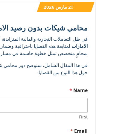
2
مارس 2026
محامي شيكات بدون رصيد الامار
في ظل التعاملات التجارية والمالية المتزايدة،
الامارات
لمتابعة هذه القضايا باحترافية وضمان 
بمحامٍ متخصص تمثل خطوة حاسمة في مسار ا
في هذا المقال الشامل، سنوضح دور محامي شيكات
حول هذا النوع من القضايا.
E
*
Name
m
a
i
l
N
First
a
m
*
Email
e