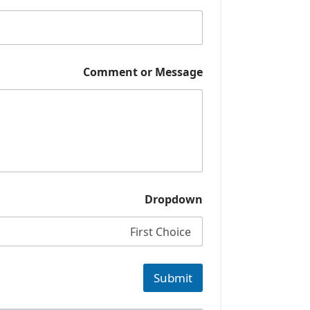
D
r
o
p
d
Comment or Message
o
w
n
Dropdown
Submit