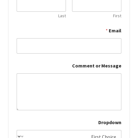
Last
First
*
*
Email
o
r
E
m
a
i
Comment or Message
l
Dropdown