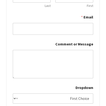
Last
First
*
Email
D
Comment or Message
r
o
p
d
o
w
n
C
o
m
Dropdown
m
e
n
t