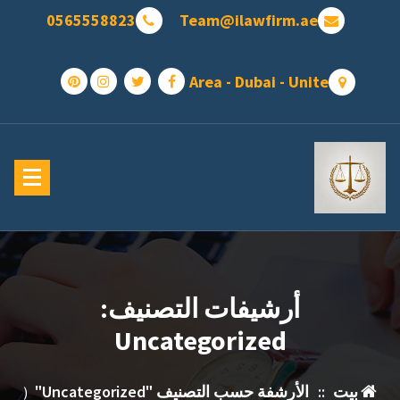
تجاوز
0565558823
Team@ilawfirm.ae
ى
محتوى
Area - Dubai - Unite
أرشيفات التصنيف:
Uncategorized
بيت
::
الأرشفة حسب التصنيف "Uncategorized"
(