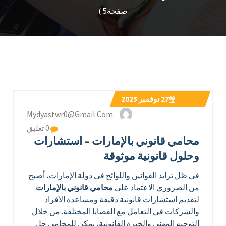
صفحة5 )
27
نوفمبر 2025
Mydyastwr0@gmail.com
0 تعليق
محامي قانوني بالإمارات – استشارات
وحلول قانونية موثوقة
في ظل تزايد القوانين واللوائح في دولة الإمارات، أصبح
من الضروري الاعتماد على
محامي قانوني بالإمارات
لتقديم استشارات قانونية دقيقة ومساعدة الأفراد
والشركات في التعامل مع القضايا المختلفة. من خلال
التوجيه المهني والخبرة القانونية، يمكن للمحامي حل