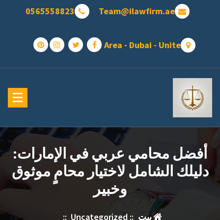
تجاوز
0565558823
Team@ilawfirm.ae
ى
محتوى
Area - Dubai - Unite
أفضل محامي عربي في الإمارات:
دليلك الشامل لاختيار محامٍ موثوق
وخبير
بيت
::
Uncategorized
::