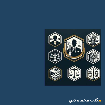
مكتب محماة دبي