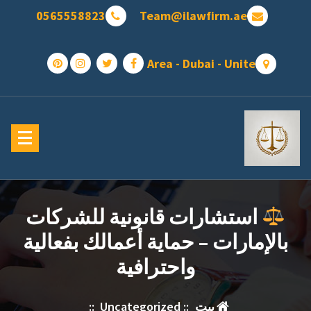
تجاوز
0565558823
Team@ilawfirm.ae
ى
محتوى
Area - Dubai - Unite
استشارات قانونية للشركات
بالإمارات – حماية أعمالك بفعالية
واحترافية
بيت
::
Uncategorized
::