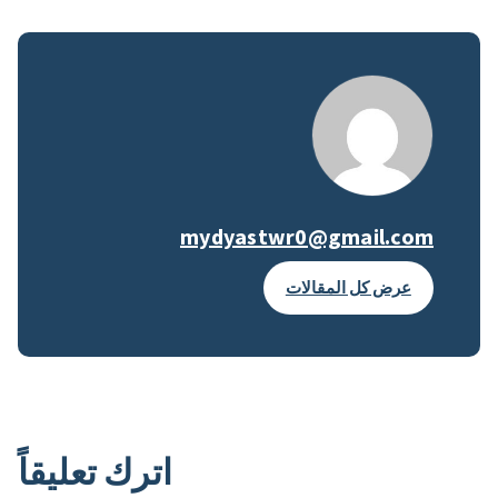
mydyastwr0@gmail.com
عرض كل المقالات
اترك تعليقاً