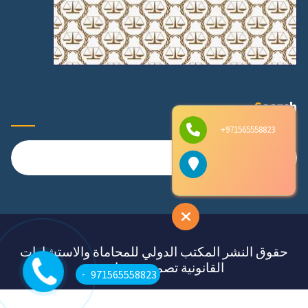
Search
971565558823+
البحث
عن:
حقوق النشر المكتب الدولي للمحاماة والاستشارات
القانونية تصميم ميديا ستور
971565558823+